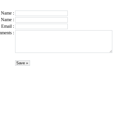
t Name
:
t Name
:
Email
:
ments
: